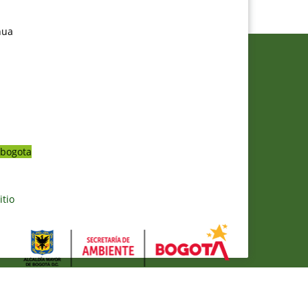
nua
bogota
itio