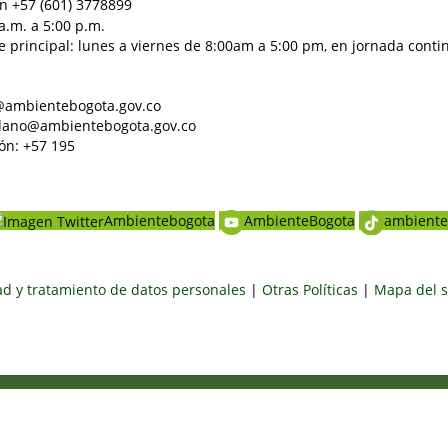
n +57 (601) 3778899
a.m. a 5:00 p.m.
e principal: lunes a viernes de 8:00am a 5:00 pm, en jornada conti
al@ambientebogota.gov.co
dadano@ambientebogota.gov.co
ón: +57 195
Ambientebogota
AmbienteBogota
ambiente
dad y tratamiento de datos personales
|
Otras Políticas
|
Mapa del s