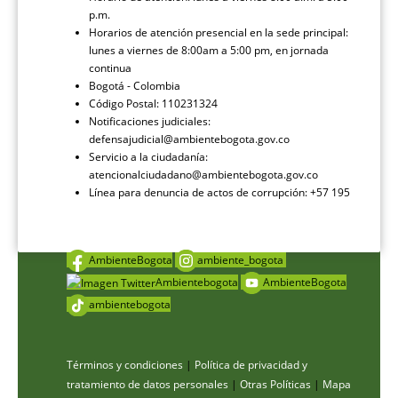
p.m.
Horarios de atención presencial en la sede principal:
lunes a viernes de 8:00am a 5:00 pm, en jornada
continua
Bogotá - Colombia
Código Postal: 110231324
Notificaciones judiciales:
defensajudicial@ambientebogota.gov.co
Servicio a la ciudadanía:
atencionalciudadano@ambientebogota.gov.co
Línea para denuncia de actos de corrupción: +57 195
AmbienteBogota
ambiente_bogota
Ambientebogota
AmbienteBogota
ambientebogota
Términos y condiciones
|
Política de privacidad y
tratamiento de datos personales
|
Otras Políticas
|
Mapa