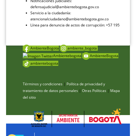
Notificaciones judiciales:
defensajudicial@ambientebogota.gov.co
Servicio a la ciudadanía:
atencionalciudadano@ambientebogota.gov.co
Línea para denuncia de actos de corrupción: +57 195
AmbienteBogota
ambiente_bogota
Ambientebogota
AmbienteBogota
ambientebogota
Términos y condiciones
|
Política de privacidad y
tratamiento de datos personales
|
Otras Políticas
|
Mapa
del sitio