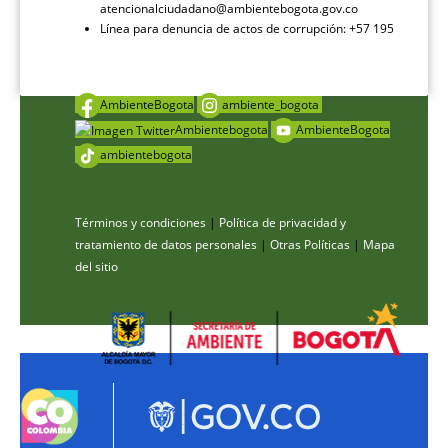
atencionalciudadano@ambientebogota.gov.co
Línea para denuncia de actos de corrupción: +57 195
AmbienteBogota
ambiente_bogota
Ambientebogota
AmbienteBogota
ambientebogota
Términos y condiciones
|
Política de privacidad y
tratamiento de datos personales
|
Otras Políticas
|
Mapa
del sitio