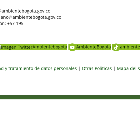
al@ambientebogota.gov.co
dadano@ambientebogota.gov.co
ón: +57 195
Ambientebogota
AmbienteBogota
ambiente
dad y tratamiento de datos personales
|
Otras Políticas
|
Mapa del s