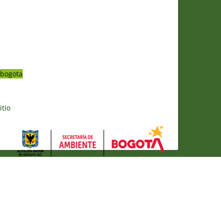
bogota
itio