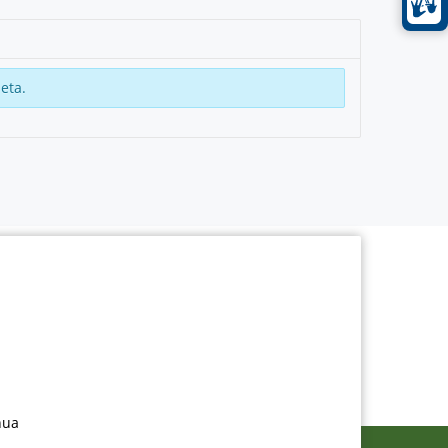
eta.
nua