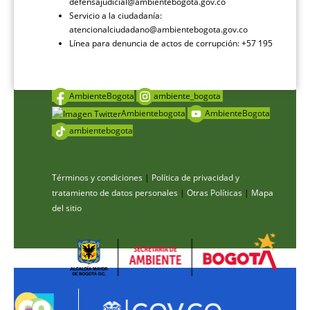
defensajudicial@ambientebogota.gov.co
Servicio a la ciudadanía:
atencionalciudadano@ambientebogota.gov.co
Línea para denuncia de actos de corrupción: +57 195
AmbienteBogota
ambiente_bogota
Ambientebogota
AmbienteBogota
ambientebogota
Términos y condiciones
|
Política de privacidad y
tratamiento de datos personales
|
Otras Políticas
|
Mapa
del sitio