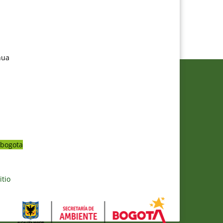
nua
bogota
itio