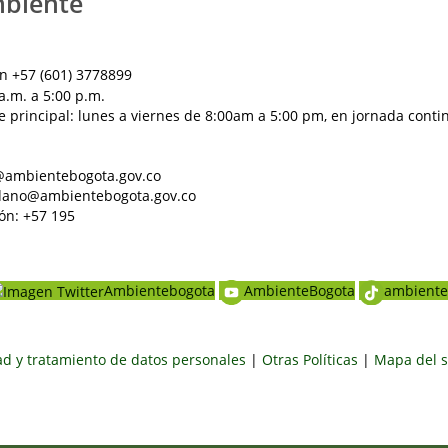
mbiente
n +57 (601) 3778899
a.m. a 5:00 p.m.
e principal: lunes a viernes de 8:00am a 5:00 pm, en jornada conti
al@ambientebogota.gov.co
dadano@ambientebogota.gov.co
ón: +57 195
Ambientebogota
AmbienteBogota
ambiente
dad y tratamiento de datos personales
|
Otras Políticas
|
Mapa del s