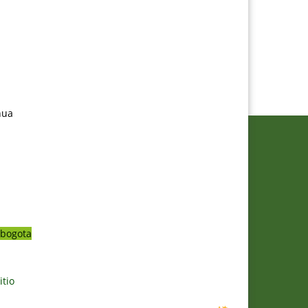
nua
bogota
itio