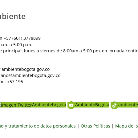
mbiente
n +57 (601) 3778899
a.m. a 5:00 p.m.
e principal: lunes a viernes de 8:00am a 5:00 pm, en jornada conti
al@ambientebogota.gov.co
dadano@ambientebogota.gov.co
ón: +57 195
Ambientebogota
AmbienteBogota
ambiente
dad y tratamiento de datos personales
|
Otras Políticas
|
Mapa del s