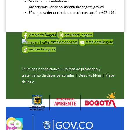
Servicio a la ciudadanía:
atencionalciudadano@ambientebogota.gov.co
Línea para denuncia de actos de corrupción: +57 195
AmbienteBogota
ambiente_bogota
Ambientebogota
AmbienteBogota
ambientebogota
Términos y condiciones
|
Política de privacidad y
tratamiento de datos personales
|
Otras Políticas
|
Mapa
del sitio