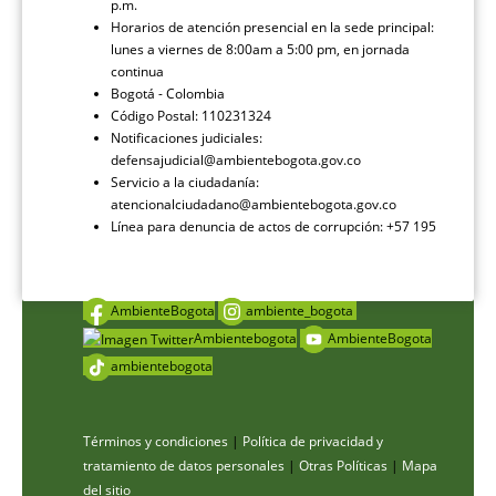
p.m.
Horarios de atención presencial en la sede principal:
lunes a viernes de 8:00am a 5:00 pm, en jornada
continua
Bogotá - Colombia
Código Postal: 110231324
Notificaciones judiciales:
defensajudicial@ambientebogota.gov.co
Servicio a la ciudadanía:
atencionalciudadano@ambientebogota.gov.co
Línea para denuncia de actos de corrupción: +57 195
AmbienteBogota
ambiente_bogota
Ambientebogota
AmbienteBogota
ambientebogota
Términos y condiciones
|
Política de privacidad y
tratamiento de datos personales
|
Otras Políticas
|
Mapa
del sitio