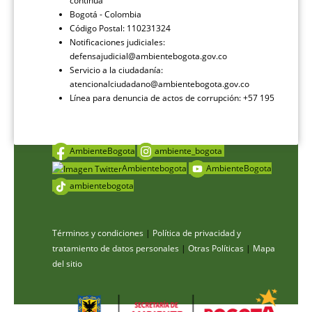
continua
Bogotá - Colombia
Código Postal: 110231324
Notificaciones judiciales:
defensajudicial@ambientebogota.gov.co
Servicio a la ciudadanía:
atencionalciudadano@ambientebogota.gov.co
Línea para denuncia de actos de corrupción: +57 195
AmbienteBogota
ambiente_bogota
Ambientebogota
AmbienteBogota
ambientebogota
Términos y condiciones
|
Política de privacidad y
tratamiento de datos personales
|
Otras Políticas
|
Mapa
del sitio