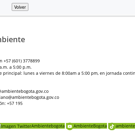
Volver
mbiente
n +57 (601) 3778899
a.m. a 5:00 p.m.
e principal: lunes a viernes de 8:00am a 5:00 pm, en jornada conti
al@ambientebogota.gov.co
dadano@ambientebogota.gov.co
ón: +57 195
Ambientebogota
AmbienteBogota
ambiente