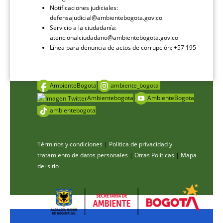
Notificaciones judiciales:
defensajudicial@ambientebogota.gov.co
Servicio a la ciudadanía:
atencionalciudadano@ambientebogota.gov.co
Línea para denuncia de actos de corrupción: +57 195
AmbienteBogota
ambiente_bogota
Ambientebogota
AmbienteBogota
ambientebogota
Términos y condiciones
|
Política de privacidad y
tratamiento de datos personales
|
Otras Políticas
|
Mapa
del sitio