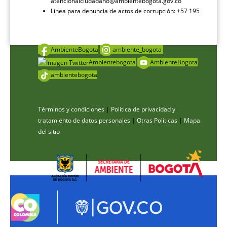
atencionalciudadano@ambientebogota.gov.co
Línea para denuncia de actos de corrupción: +57 195
AmbienteBogota
ambiente_bogota
Ambientebogota
AmbienteBogota
ambientebogota
Términos y condiciones
|
Política de privacidad y
tratamiento de datos personales
|
Otras Políticas
|
Mapa
del sitio