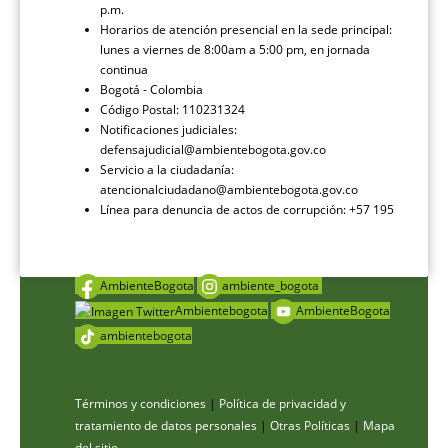
p.m.
Horarios de atención presencial en la sede principal:
lunes a viernes de 8:00am a 5:00 pm, en jornada
continua
Bogotá - Colombia
Código Postal: 110231324
Notificaciones judiciales:
defensajudicial@ambientebogota.gov.co
Servicio a la ciudadanía:
atencionalciudadano@ambientebogota.gov.co
Línea para denuncia de actos de corrupción: +57 195
AmbienteBogota
ambiente_bogota
Ambientebogota
AmbienteBogota
ambientebogota
Términos y condiciones
|
Política de privacidad y
tratamiento de datos personales
|
Otras Políticas
|
Mapa
del sitio