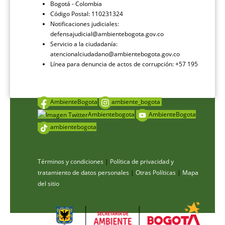
Bogotá - Colombia
Código Postal: 110231324
Notificaciones judiciales:
defensajudicial@ambientebogota.gov.co
Servicio a la ciudadanía:
atencionalciudadano@ambientebogota.gov.co
Línea para denuncia de actos de corrupción: +57 195
AmbienteBogota
ambiente_bogota
Ambientebogota
AmbienteBogota
ambientebogota
Términos y condiciones
|
Política de privacidad y
tratamiento de datos personales
|
Otras Políticas
|
Mapa
del sitio