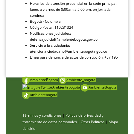
Horarios de atención presencial en la sede principal:
lunes a viernes de 8:00am a 5:00 pm, en jornada
continua
Bogotá - Colombia
Código Postal: 110231324
Notificaciones judiciales:
defensajudicial@ambientebogota.gov.co
Servicio a la ciudadanía:
atencionalciudadano@ambientebogota.gov.co
Línea para denuncia de actos de corrupción: +57 195
AmbienteBogota
ambiente_bogota
Ambientebogota
AmbienteBogota
ambientebogota
Términos y condiciones
|
Política de privacidad y
tratamiento de datos personales
|
Otras Políticas
|
Mapa
del sitio