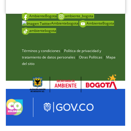
AmbienteBogota
ambiente_bogota
Ambientebogota
AmbienteBogota
ambientebogota
Términos y condiciones
|
Política de privacidad y
tratamiento de datos personales
|
Otras Políticas
|
Mapa
del sitio