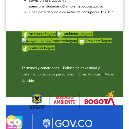
Servicio a la ciudadanía:
atencionalciudadano@ambientebogota.gov.co
Línea para denuncia de actos de corrupción: +57 195
AmbienteBogota
ambiente_bogota
Ambientebogota
AmbienteBogota
ambientebogota
Términos y condiciones
|
Política de privacidad y
tratamiento de datos personales
|
Otras Políticas
|
Mapa
del sitio