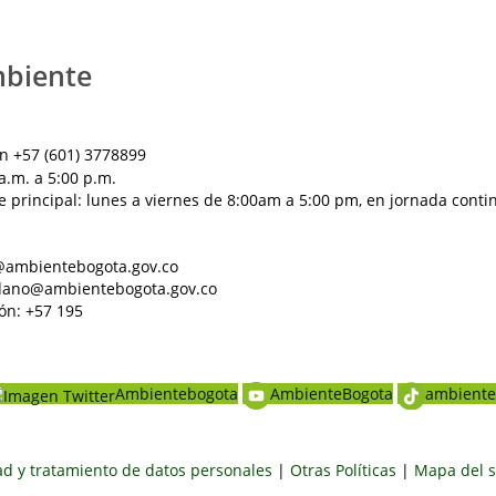
mbiente
n +57 (601) 3778899
a.m. a 5:00 p.m.
e principal: lunes a viernes de 8:00am a 5:00 pm, en jornada conti
al@ambientebogota.gov.co
dadano@ambientebogota.gov.co
ón: +57 195
Ambientebogota
AmbienteBogota
ambiente
dad y tratamiento de datos personales
|
Otras Políticas
|
Mapa del s