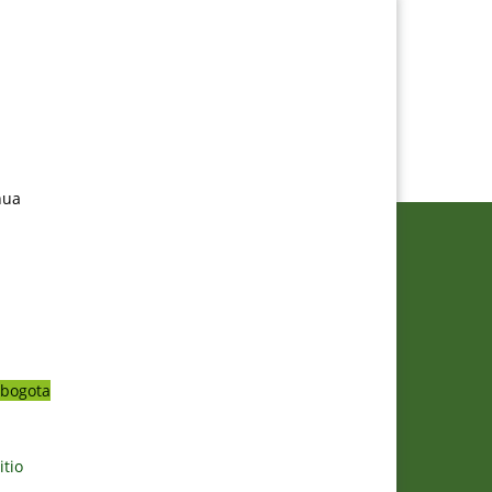
nua
bogota
itio