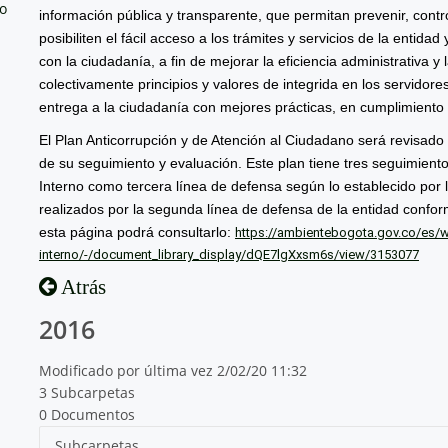
no
información pública y transparente, que permitan prevenir, contro
posibiliten el fácil acceso a los trámites y servicios de la entida
con la ciudadanía, a fin de mejorar la eficiencia administrativa 
colectivamente principios y valores de integrida en los servidores
entrega a la ciudadanía con mejores prácticas, en cumplimiento d
El Plan Anticorrupción y de Atención al Ciudadano será revisado
de su seguimiento y evaluación. Este plan tiene tres seguimiento
Interno como tercera línea de defensa según lo establecido por l
realizados por la segunda línea de defensa de la entidad confo
esta página podrá consultarlo:
https://ambientebogota.gov.co/es/we
interno/-/document_library_display/dQE7lgXxsm6s/view/3153077
Atrás
2016
Modificado por última vez 2/02/20 11:32
3 Subcarpetas
0 Documentos
Subcarpetas