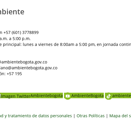
mbiente
n +57 (601) 3778899
a.m. a 5:00 p.m.
e principal: lunes a viernes de 8:00am a 5:00 pm, en jornada conti
al@ambientebogota.gov.co
dadano@ambientebogota.gov.co
ón: +57 195
Ambientebogota
AmbienteBogota
ambiente
dad y tratamiento de datos personales
|
Otras Políticas
|
Mapa del s