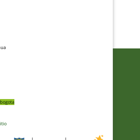
nua
bogota
itio