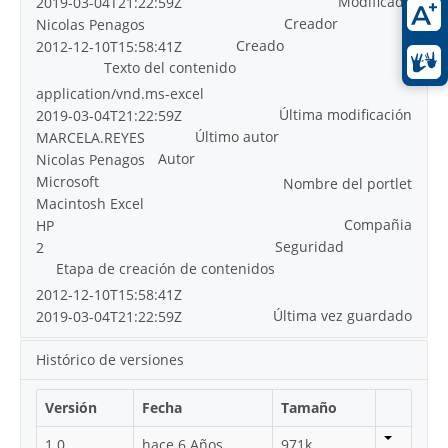
Modificado
2019-03-04T21:22:59Z
Creador
Nicolas Penagos
Creado
2012-12-10T15:58:41Z
Texto del contenido
application/vnd.ms-excel
Última modificación
2019-03-04T21:22:59Z
Último autor
MARCELA.REYES
Autor
Nicolas Penagos
Microsoft
Nombre del portlet
Macintosh Excel
Compañia
HP
Seguridad
2
Etapa de creación de contenidos
2012-12-10T15:58:41Z
Última vez guardado
2019-03-04T21:22:59Z
Histórico de versiones
Versión
Fecha
Tamaño
1.0
hace 6 Años
971k