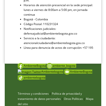
p.m.
Horarios de atención presencial en la sede principal:
lunes a viernes de 8:00am a 5:00 pm, en jornada
continua
Bogotá - Colombia
Código Postal: 110231324
Notificaciones judiciales:
defensajudicial@ambientebogota.gov.co
Servicio a la ciudadanía:
atencionalciudadano@ambientebogota.gov.co
Línea para denuncia de actos de corrupción: +57 195
AmbienteBogota
ambiente_bogota
Ambientebogota
AmbienteBogota
ambientebogota
Términos y condiciones
|
Política de privacidad y
tratamiento de datos personales
|
Otras Políticas
|
Mapa
del sitio