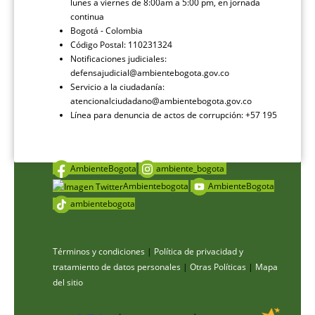
lunes a viernes de 8:00am a 5:00 pm, en jornada
continua
Bogotá - Colombia
Código Postal: 110231324
Notificaciones judiciales:
defensajudicial@ambientebogota.gov.co
Servicio a la ciudadanía:
atencionalciudadano@ambientebogota.gov.co
Línea para denuncia de actos de corrupción: +57 195
AmbienteBogota
ambiente_bogota
Ambientebogota
AmbienteBogota
ambientebogota
Términos y condiciones
|
Política de privacidad y
tratamiento de datos personales
|
Otras Políticas
|
Mapa
del sitio