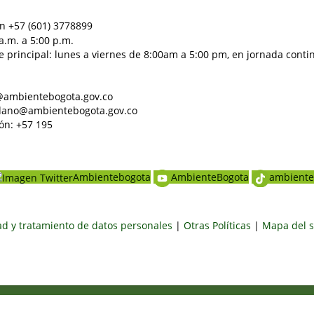
n +57 (601) 3778899
a.m. a 5:00 p.m.
e principal: lunes a viernes de 8:00am a 5:00 pm, en jornada conti
al@ambientebogota.gov.co
dadano@ambientebogota.gov.co
ón: +57 195
Ambientebogota
AmbienteBogota
ambiente
dad y tratamiento de datos personales
|
Otras Políticas
|
Mapa del s