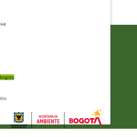
nua
bogota
itio