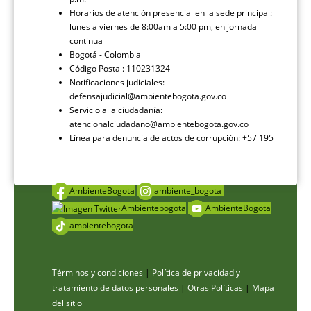
Horarios de atención presencial en la sede principal:
lunes a viernes de 8:00am a 5:00 pm, en jornada
continua
Bogotá - Colombia
Código Postal: 110231324
Notificaciones judiciales:
defensajudicial@ambientebogota.gov.co
Servicio a la ciudadanía:
atencionalciudadano@ambientebogota.gov.co
Línea para denuncia de actos de corrupción: +57 195
AmbienteBogota
ambiente_bogota
Ambientebogota
AmbienteBogota
ambientebogota
Términos y condiciones
|
Política de privacidad y
tratamiento de datos personales
|
Otras Políticas
|
Mapa
del sitio