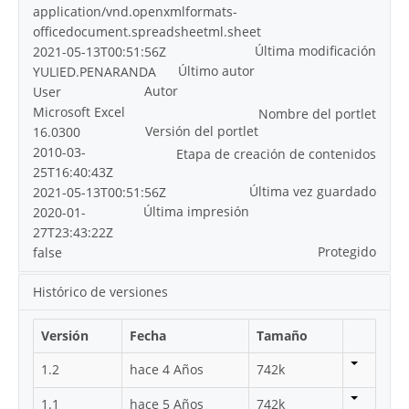
application/vnd.openxmlformats-
officedocument.spreadsheetml.sheet
Última modificación
2021-05-13T00:51:56Z
Último autor
YULIED.PENARANDA
Autor
User
Microsoft Excel
Nombre del portlet
Versión del portlet
16.0300
2010-03-
Etapa de creación de contenidos
25T16:40:43Z
Última vez guardado
2021-05-13T00:51:56Z
Última impresión
2020-01-
27T23:43:22Z
Protegido
false
Histórico de versiones
Versión
Fecha
Tamaño
1.2
hace 4 Años
742k
1.1
hace 5 Años
742k