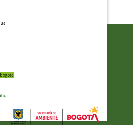
nua
bogota
itio