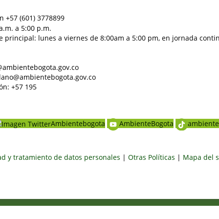
n +57 (601) 3778899
a.m. a 5:00 p.m.
e principal: lunes a viernes de 8:00am a 5:00 pm, en jornada conti
al@ambientebogota.gov.co
dadano@ambientebogota.gov.co
ón: +57 195
Ambientebogota
AmbienteBogota
ambiente
dad y tratamiento de datos personales
|
Otras Políticas
|
Mapa del s