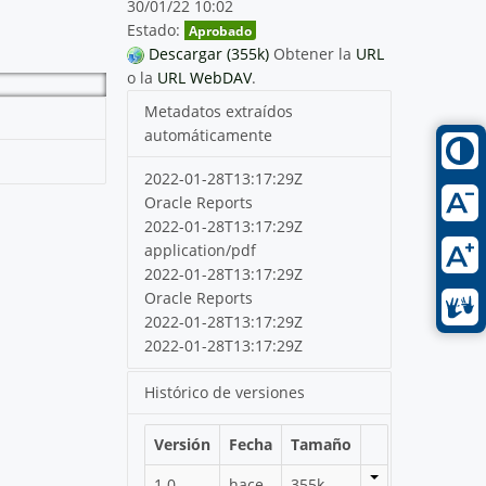
30/01/22 10:02
Estado:
Aprobado
Descargar (355k)
Obtener la
URL
o la
URL WebDAV
.
Metadatos extraídos
automáticamente
2022-01-28T13:17:29Z
Oracle Reports
2022-01-28T13:17:29Z
application/pdf
2022-01-28T13:17:29Z
Oracle Reports
2022-01-28T13:17:29Z
2022-01-28T13:17:29Z
Histórico de versiones
Versión
Fecha
Tamaño
1.0
hace
355k