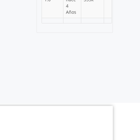
4
Años