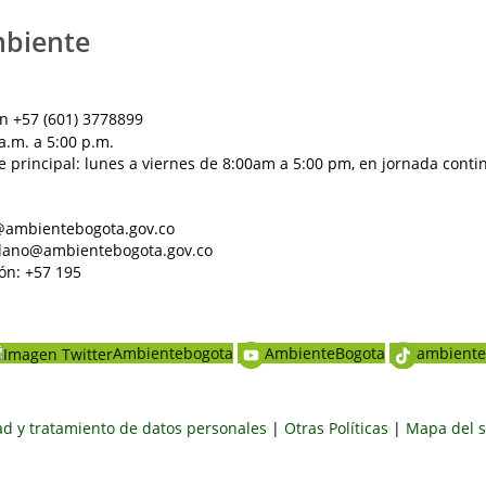
mbiente
n +57 (601) 3778899
a.m. a 5:00 p.m.
e principal: lunes a viernes de 8:00am a 5:00 pm, en jornada conti
al@ambientebogota.gov.co
dadano@ambientebogota.gov.co
ón: +57 195
Ambientebogota
AmbienteBogota
ambiente
dad y tratamiento de datos personales
|
Otras Políticas
|
Mapa del s