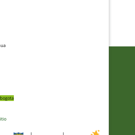
nua
bogota
itio