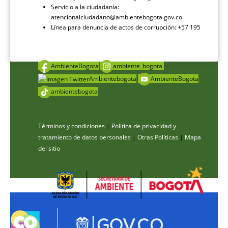
Servicio a la ciudadanía:
atencionalciudadano@ambientebogota.gov.co
Línea para denuncia de actos de corrupción: +57 195
AmbienteBogota
ambiente_bogota
Ambientebogota
AmbienteBogota
ambientebogota
Términos y condiciones
|
Política de privacidad y
tratamiento de datos personales
|
Otras Políticas
|
Mapa
del sitio