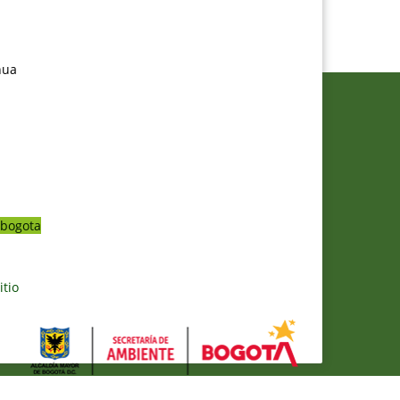
nua
bogota
itio