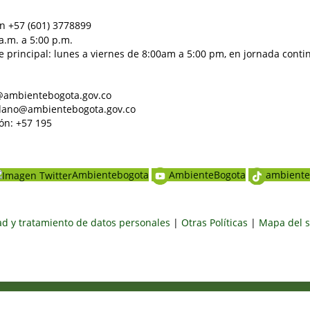
n +57 (601) 3778899
a.m. a 5:00 p.m.
e principal: lunes a viernes de 8:00am a 5:00 pm, en jornada conti
al@ambientebogota.gov.co
dadano@ambientebogota.gov.co
ón: +57 195
Ambientebogota
AmbienteBogota
ambiente
dad y tratamiento de datos personales
|
Otras Políticas
|
Mapa del s