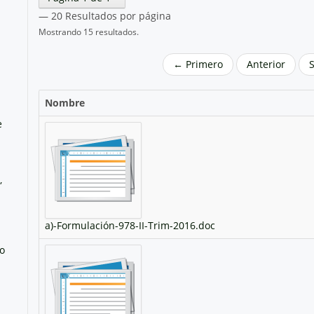
— 20 Resultados por página
Mostrando 15 resultados.
← Primero
Anterior
Nombre
e
,
a)-Formulación-978-II-Trim-2016.doc
no