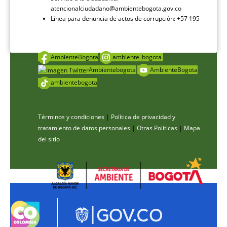
atencionalciudadano@ambientebogota.gov.co
Línea para denuncia de actos de corrupción: +57 195
AmbienteBogota
ambiente_bogota
Ambientebogota
AmbienteBogota
ambientebogota
Términos y condiciones
|
Política de privacidad y
tratamiento de datos personales
|
Otras Políticas
|
Mapa
del sitio