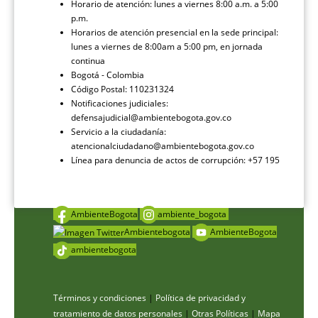
Horario de atención: lunes a viernes 8:00 a.m. a 5:00
p.m.
Horarios de atención presencial en la sede principal:
lunes a viernes de 8:00am a 5:00 pm, en jornada
continua
Bogotá - Colombia
Código Postal: 110231324
Notificaciones judiciales:
defensajudicial@ambientebogota.gov.co
Servicio a la ciudadanía:
atencionalciudadano@ambientebogota.gov.co
Línea para denuncia de actos de corrupción: +57 195
AmbienteBogota
ambiente_bogota
Ambientebogota
AmbienteBogota
ambientebogota
Términos y condiciones
|
Política de privacidad y
tratamiento de datos personales
|
Otras Políticas
|
Mapa