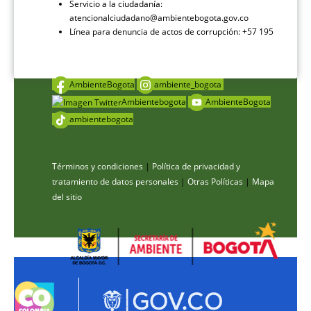
Servicio a la ciudadanía:
atencionalciudadano@ambientebogota.gov.co
Línea para denuncia de actos de corrupción: +57 195
AmbienteBogota
ambiente_bogota
Ambientebogota
AmbienteBogota
ambientebogota
Términos y condiciones
|
Política de privacidad y
tratamiento de datos personales
|
Otras Políticas
|
Mapa
del sitio