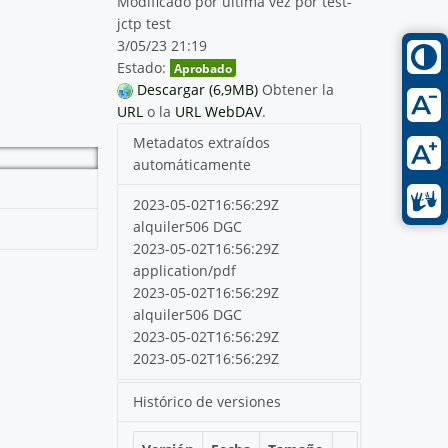
Modificado por última vez por test-
jctp test
3/05/23 21:19
Estado:
Aprobado
Descargar (6,9MB)
Obtener la
URL
o la
URL WebDAV
.
Metadatos extraídos
automáticamente
2023-05-02T16:56:29Z
alquiler506 DGC
2023-05-02T16:56:29Z
application/pdf
2023-05-02T16:56:29Z
alquiler506 DGC
2023-05-02T16:56:29Z
2023-05-02T16:56:29Z
Histórico de versiones