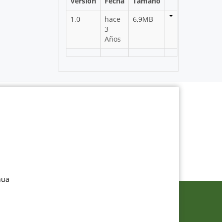
Versión
Fecha
Tamaño
1.0
hace
6,9MB
3
Años
nua