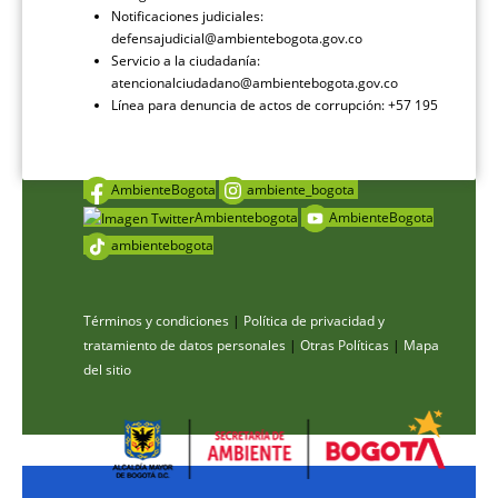
Notificaciones judiciales:
defensajudicial@ambientebogota.gov.co
Servicio a la ciudadanía:
atencionalciudadano@ambientebogota.gov.co
Línea para denuncia de actos de corrupción: +57 195
AmbienteBogota
ambiente_bogota
Ambientebogota
AmbienteBogota
ambientebogota
Términos y condiciones
|
Política de privacidad y
tratamiento de datos personales
|
Otras Políticas
|
Mapa
del sitio