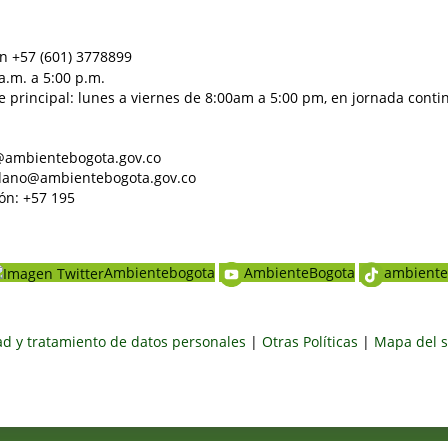
n +57 (601) 3778899
a.m. a 5:00 p.m.
e principal: lunes a viernes de 8:00am a 5:00 pm, en jornada conti
al@ambientebogota.gov.co
dadano@ambientebogota.gov.co
ón: +57 195
Ambientebogota
AmbienteBogota
ambiente
dad y tratamiento de datos personales
|
Otras Políticas
|
Mapa del s