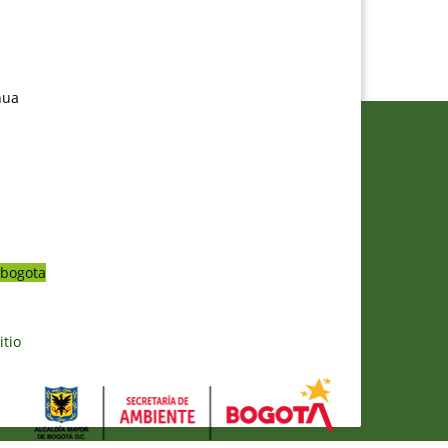
nua
bogota
itio