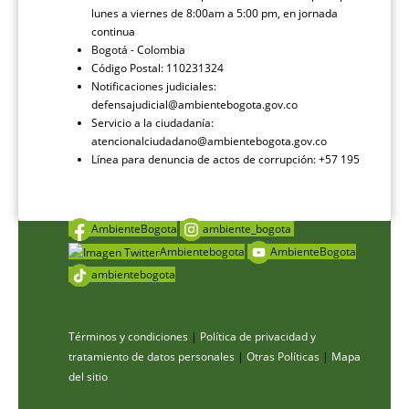
lunes a viernes de 8:00am a 5:00 pm, en jornada
continua
Bogotá - Colombia
Código Postal: 110231324
Notificaciones judiciales:
defensajudicial@ambientebogota.gov.co
Servicio a la ciudadanía:
atencionalciudadano@ambientebogota.gov.co
Línea para denuncia de actos de corrupción: +57 195
AmbienteBogota
ambiente_bogota
Ambientebogota
AmbienteBogota
ambientebogota
Términos y condiciones
|
Política de privacidad y
tratamiento de datos personales
|
Otras Políticas
|
Mapa
del sitio