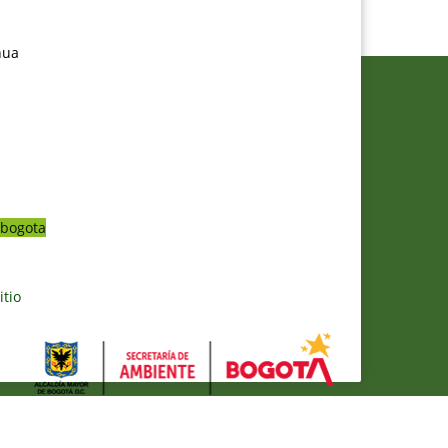
nua
bogota
itio