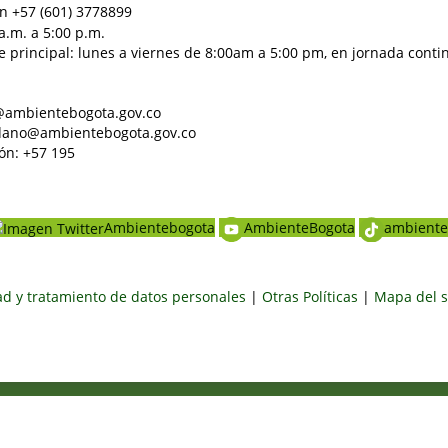
n +57 (601) 3778899
a.m. a 5:00 p.m.
e principal: lunes a viernes de 8:00am a 5:00 pm, en jornada conti
al@ambientebogota.gov.co
dadano@ambientebogota.gov.co
ón: +57 195
Ambientebogota
AmbienteBogota
ambiente
dad y tratamiento de datos personales
|
Otras Políticas
|
Mapa del s