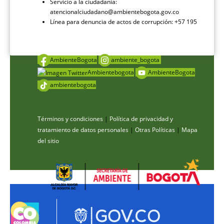
Servicio a la ciudadanía:
atencionalciudadano@ambientebogota.gov.co
Línea para denuncia de actos de corrupción: +57 195
AmbienteBogota
ambiente_bogota
Ambientebogota
AmbienteBogota
ambientebogota
Términos y condiciones
|
Política de privacidad y
tratamiento de datos personales
|
Otras Políticas
|
Mapa
del sitio