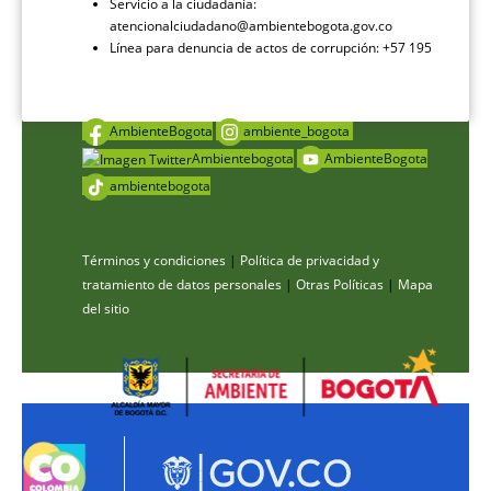
Servicio a la ciudadanía:
atencionalciudadano@ambientebogota.gov.co
Línea para denuncia de actos de corrupción: +57 195
AmbienteBogota
ambiente_bogota
Ambientebogota
AmbienteBogota
ambientebogota
Términos y condiciones
|
Política de privacidad y
tratamiento de datos personales
|
Otras Políticas
|
Mapa
del sitio