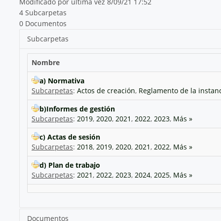
Modificado por última vez 8/09/21 17:52
4 Subcarpetas
0 Documentos
Subcarpetas
Nombre
a) Normativa
Subcarpetas
:
Actos de creación
,
Reglamento de la instan
b)Informes de gestión
Subcarpetas
:
2019
,
2020
,
2021
,
2022
,
2023
,
Más »
c) Actas de sesión
Subcarpetas
:
2018
,
2019
,
2020
,
2021
,
2022
,
Más »
d) Plan de trabajo
Subcarpetas
:
2021
,
2022
,
2023
,
2024
,
2025
,
Más »
Documentos