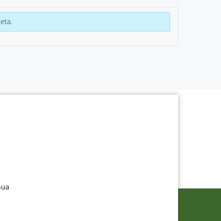
eta.
nua