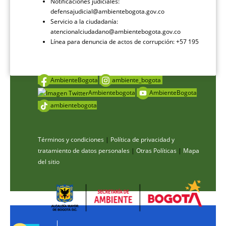
Notificaciones judiciales:
defensajudicial@ambientebogota.gov.co
Servicio a la ciudadanía:
atencionalciudadano@ambientebogota.gov.co
Línea para denuncia de actos de corrupción: +57 195
AmbienteBogota
ambiente_bogota
Ambientebogota
AmbienteBogota
ambientebogota
Términos y condiciones
|
Política de privacidad y
tratamiento de datos personales
|
Otras Políticas
|
Mapa
del sitio