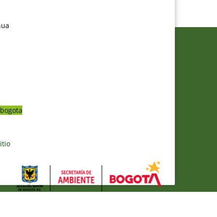
nua
bogota
itio