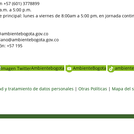
n +57 (601) 3778899
a.m. a 5:00 p.m.
e principal: lunes a viernes de 8:00am a 5:00 pm, en jornada conti
al@ambientebogota.gov.co
dadano@ambientebogota.gov.co
ón: +57 195
Ambientebogota
AmbienteBogota
ambiente
dad y tratamiento de datos personales
|
Otras Políticas
|
Mapa del s