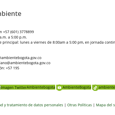
mbiente
n +57 (601) 3778899
a.m. a 5:00 p.m.
e principal: lunes a viernes de 8:00am a 5:00 pm, en jornada conti
al@ambientebogota.gov.co
dadano@ambientebogota.gov.co
ón: +57 195
Ambientebogota
AmbienteBogota
ambiente
dad y tratamiento de datos personales
|
Otras Políticas
|
Mapa del s