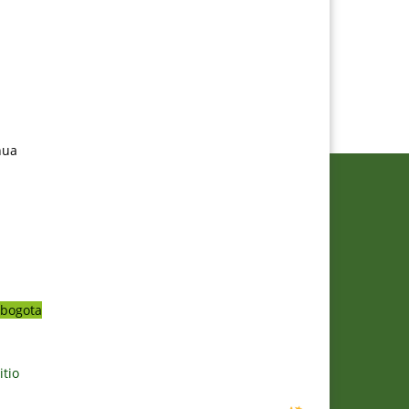
nua
bogota
itio