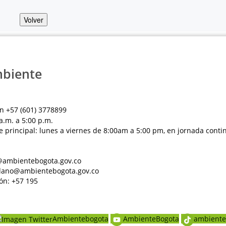
Volver
mbiente
n +57 (601) 3778899
a.m. a 5:00 p.m.
e principal: lunes a viernes de 8:00am a 5:00 pm, en jornada conti
al@ambientebogota.gov.co
dadano@ambientebogota.gov.co
ón: +57 195
Ambientebogota
AmbienteBogota
ambiente