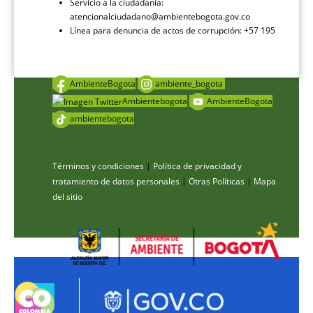
Servicio a la ciudadanía:
atencionalciudadano@ambientebogota.gov.co
Línea para denuncia de actos de corrupción: +57 195
AmbienteBogota
ambiente_bogota
Ambientebogota
AmbienteBogota
ambientebogota
Términos y condiciones
|
Política de privacidad y
tratamiento de datos personales
|
Otras Políticas
|
Mapa
del sitio