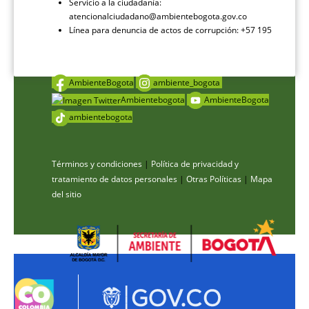
Servicio a la ciudadanía:
atencionalciudadano@ambientebogota.gov.co
Línea para denuncia de actos de corrupción: +57 195
AmbienteBogota
ambiente_bogota
Ambientebogota
AmbienteBogota
ambientebogota
Términos y condiciones
|
Política de privacidad y
tratamiento de datos personales
|
Otras Políticas
|
Mapa
del sitio