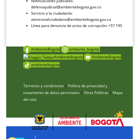
Notificaciones judiciales:
defensajudicial@ambientebogota.gov.co
Servicio a la ciudadanía:
atencionalciudadano@ambientebogota.gov.co
Línea para denuncia de actos de corrupción: +57 195
AmbienteBogota
ambiente_bogota
Ambientebogota
AmbienteBogota
ambientebogota
Términos y condiciones
|
Política de privacidad y
tratamiento de datos personales
|
Otras Políticas
|
Mapa
del sitio