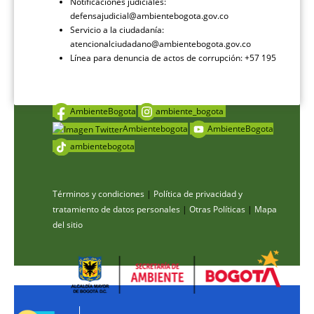
Notificaciones judiciales:
defensajudicial@ambientebogota.gov.co
Servicio a la ciudadanía:
atencionalciudadano@ambientebogota.gov.co
Línea para denuncia de actos de corrupción: +57 195
AmbienteBogota
ambiente_bogota
Ambientebogota
AmbienteBogota
ambientebogota
Términos y condiciones
|
Política de privacidad y
tratamiento de datos personales
|
Otras Políticas
|
Mapa
del sitio